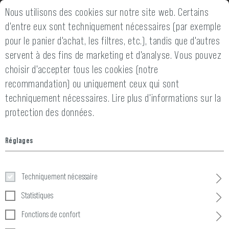
Nous utilisons des cookies sur notre site web. Certains
2 ANS DE GARANTIE
14 JOURS DE G
d'entre eux sont techniquement nécessaires (par exemple
pour le panier d'achat, les filtres, etc.), tandis que d'autres
servent à des fins de marketing et d'analyse. Vous pouvez
choisir d'accepter tous les cookies (notre
recommandation) ou uniquement ceux qui sont
techniquement nécessaires.
Lire plus d'informations sur la
protection des données.
Couvre silencieux
Réglages
Accueil
Petits equipements
»
Accessoires pour armes à feu
»
Techniquement nécessaire
2 Produits
Statistiques
FILTRE
Fonctions de confort