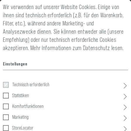
STUNG
Wir verwenden auf unserer Website Cookies. Einige von
14 TAGE GELD-ZURÜCK-GARANTIE
ihnen sind technisch erforderlich (z.B. für den Warenkorb,
Filter, etc.), während andere Marketing- und
Analysezwecke dienen. Sie können entweder alle (unsere
Empfehlung) oder nur technisch erforderliche Cookies
akzeptieren.
Mehr Informationen zum Datenschutz lesen.
Einstellungen
Shirts
Technisch erforderlich
Home
Bekleidung
»
Shirts
Statistiken
Komfortfunktionen
5 Produkte
Marketing
FILTER
StoreLocator