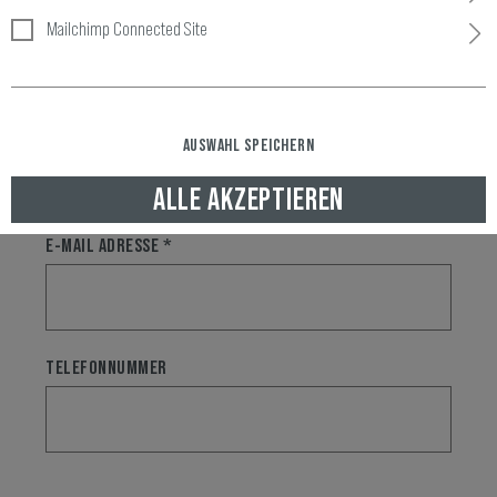
ANREDE *
Mailchimp Connected Site
VORNAME *
NACHNAME *
AUSWAHL SPEICHERN
ALLE AKZEPTIEREN
E-MAIL ADRESSE *
TELEFONNUMMER