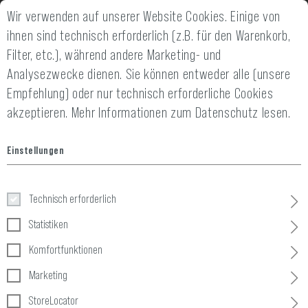
Wir verwenden auf unserer Website Cookies. Einige von
2 JAHRE GEWÄHRLEISTUNG
14 TAGE GELD-
ihnen sind technisch erforderlich (z.B. für den Warenkorb,
Filter, etc.), während andere Marketing- und
Analysezwecke dienen. Sie können entweder alle (unsere
Empfehlung) oder nur technisch erforderliche Cookies
akzeptieren.
Mehr Informationen zum Datenschutz lesen.
Home
Service
»
Kontakt
Einstellungen
KONTAKT
Technisch erforderlich
Statistiken
Komfortfunktionen
Persönliche Daten
Marketing
StoreLocator