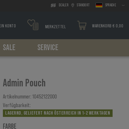
DEALER
STANDORT
SPRACHE
EIN KONTO
WARENKORB € 0,00
MERKZETTEL
SALE
SERVICE
Kopfbedeckung
Oberschenkelsysteme
Paracord
Holster
Werkzeuge
Boonies
Plattformen
Armbänder
Gürtelholster
Caps
Holster
Oberschenkelholster
Admin Pouch
Sturmhauben
Scarfs
Artikelnummer:
10452122000
Verfügbarkeit:
LAGERND, GELIEFERT NACH ÖSTERREICH IN 1-2 WERKTAGEN
FARBE