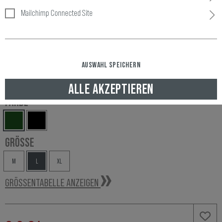
Mailchimp Connected Site
Artikelnummer:
10119722035
Verfügbarkeit:
AUSWAHL SPEICHERN
LAGERND, GELIEFERT NACH ÖSTERREICH IN 1-2 WERKTAGEN
ALLE AKZEPTIEREN
FARBE
GRÖSSE
M
L
XL
GRÖSSENTABELLE ANZEIGEN