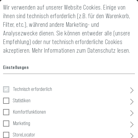
Wir verwenden auf unserer Website Cookies. Einige von
2 JAHRE GEWÄHRLEISTUNG
14 TAGE GELD-
ihnen sind technisch erforderlich (z.B. für den Warenkorb,
Filter, etc.), während andere Marketing- und
Analysezwecke dienen. Sie können entweder alle (unsere
Empfehlung) oder nur technisch erforderliche Cookies
akzeptieren.
Mehr Informationen zum Datenschutz lesen.
Home
Bekleidung
»
Handschuhe
»
Handschuhe
»
Half Finger Sh
Einstellungen
Half Finger Shooting Gloves
Technisch erforderlich
Statistiken
Komfortfunktionen
Marketing
StoreLocator