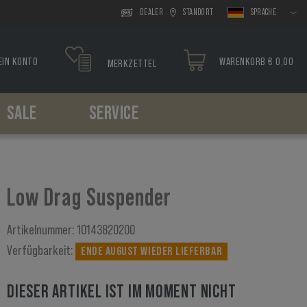
DEALER
STANDORT
SPRACHE
EIN KONTO
WARENKORB € 0,00
MERKZETTEL
SALE
SERVICE
Kopfbedeckung
Oberschenkelsysteme
Paracord
Holster
Werkzeuge
Boonies
Plattformen
Armbänder
Gürtelholster
Caps
Holster
Oberschenkelholster
Low Drag Suspender
Sturmhauben
Scarfs
Artikelnummer:
10143820200
Verfügbarkeit:
ENDE AUGUST WIEDER LIEFERBAR
DIESER ARTIKEL IST IM MOMENT NICHT