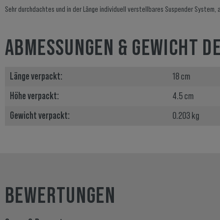
Sehr durchdachtes und in der Länge individuell verstellbares Suspender System, a
ABMESSUNGEN & GEWICHT D
Länge verpackt:
18 cm
Höhe verpackt:
4.5 cm
Gewicht verpackt:
0.203 kg
BEWERTUNGEN