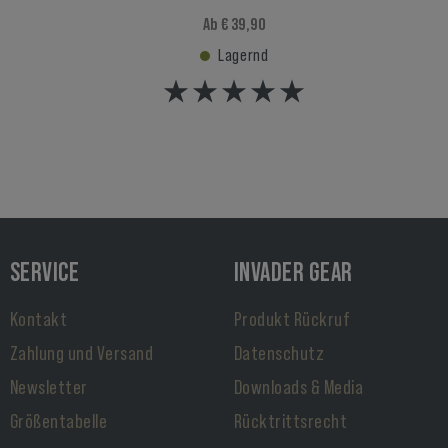
Ab € 39,90
Lagernd
SERVICE
INVADER GEAR
Kontakt
Produkt Rückruf
Zahlung und Versand
Datenschutz
Newsletter
Downloads & Media
Größentabelle
Rücktrittsrecht