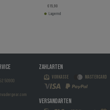
€ 15,90
Lagernd
RVICE
ZAHLARTEN
VORKASSE
MASTERCARD
52 50900
nvadergear.com
VERSANDARTEN