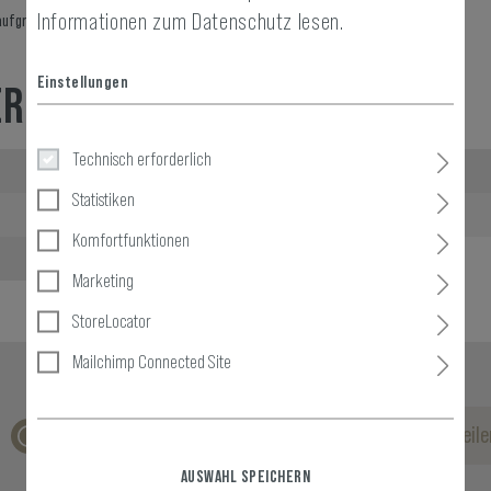
Informationen zum Datenschutz lesen.
ufgrund seiner Einfachheit kann es auch unter Armor Carri...
mehr anzeigen
Einstellungen
ER VERPACKUNG
Technisch erforderlich
Breite verpackt:
Statistiken
Gewicht:
Komfortfunktionen
Marketing
StoreLocator
Mailchimp Connected Site
Keine Bewertungen gefunden. Gehen Sie voran und teilen
AUSWAHL SPEICHERN