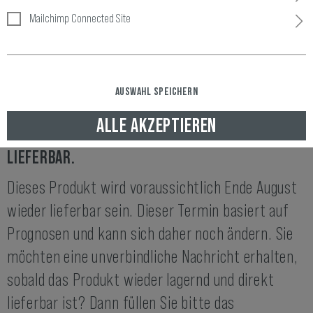
Mailchimp Connected Site
Artikelnummer:
10452020200
Verfügbarkeit:
AUSWAHL SPEICHERN
ENDE AUGUST WIEDER LIEFERBAR
ALLE AKZEPTIEREN
DIESER ARTIKEL IST IM MOMENT NICHT
LIEFERBAR.
Dieses Produkt wird voraussichtlich Ende August
wieder lieferbar sein. Dieser Termin basiert auf
Prognosen und kann sich daher noch ändern. Sie
möchten eine unverbindliche Nachricht erhalten,
sobald das Produkt wieder lagernd und direkt
lieferbar ist? Dann füllen Sie bitte das