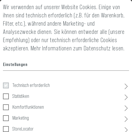
Wir verwenden auf unserer Website Cookies. Einige von
14 TAGE GELD-ZURÜCK-GARANTIE
SCHNEL
ihnen sind technisch erforderlich (z.B. für den Warenkorb,
Filter, etc.), während andere Marketing- und
Analysezwecke dienen. Sie können entweder alle (unsere
Empfehlung) oder nur technisch erforderliche Cookies
akzeptieren.
Mehr Informationen zum Datenschutz lesen.
Home
Taktische Ausrüstung
»
Pouches
»
Magazin
»
MP5 Tripl
Einstellungen
MP5 Triple Mag Pouch
Technisch erforderlich
Statistiken
Komfortfunktionen
Marketing
StoreLocator