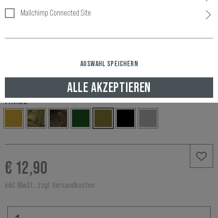
Mailchimp Connected Site
Artikelnummer:
10452220200
Verfügbarkeit:
AUSWAHL SPEICHERN
LAGERND, GELIEFERT NACH ÖSTERREICH IN 1-2 WERKTAGEN
ALLE AKZEPTIEREN
FARBE
€ 12,90
inkl. MwSt., zzgl. Versandkosten