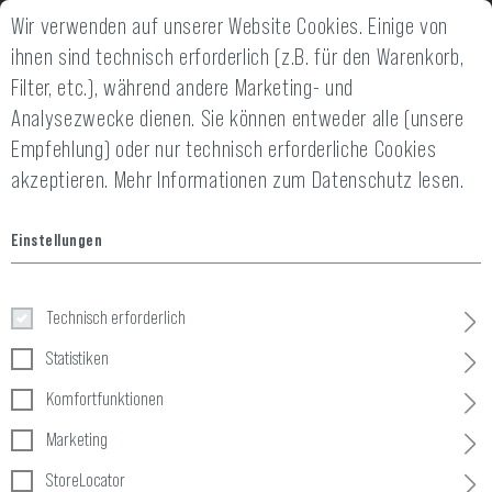
Wir verwenden auf unserer Website Cookies. Einige von
2 JAHRE GEWÄHRLEISTUNG
14 TAGE GELD-
ihnen sind technisch erforderlich (z.B. für den Warenkorb,
Filter, etc.), während andere Marketing- und
Analysezwecke dienen. Sie können entweder alle (unsere
Empfehlung) oder nur technisch erforderliche Cookies
akzeptieren.
Mehr Informationen zum Datenschutz lesen.
Home
Taktische Ausrüstung
»
Pouches
»
Utility
»
Radio Pouch
Einstellungen
Radio Pouch
Technisch erforderlich
Statistiken
Komfortfunktionen
Marketing
StoreLocator