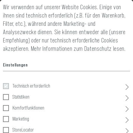
Wir verwenden auf unserer Website Cookies. Einige von
2 JAHRE GEWÄHRLEISTUNG
14 TAGE GELD-
ihnen sind technisch erforderlich (z.B. für den Warenkorb,
Filter, etc.), während andere Marketing- und
Analysezwecke dienen. Sie können entweder alle (unsere
Empfehlung) oder nur technisch erforderliche Cookies
akzeptieren.
Mehr Informationen zum Datenschutz lesen.
Home
Taktische Ausrüstung
»
Riemen
»
2-Punkt
»
Sniper Rifle
Einstellungen
Sniper Rifle Sling
Technisch erforderlich
Statistiken
Komfortfunktionen
Marketing
StoreLocator