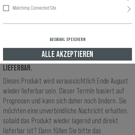
Mailchimp Connected Site
Artikelnummer:
10119930100
Verfügbarkeit:
AUSWAHL SPEICHERN
ENDE AUGUST WIEDER LIEFERBAR
ALLE AKZEPTIEREN
DIESER ARTIKEL IST IM MOMENT NICHT
LIEFERBAR.
Dieses Produkt wird voraussichtlich Ende August
wieder lieferbar sein. Dieser Termin basiert auf
Prognosen und kann sich daher noch ändern. Sie
möchten eine unverbindliche Nachricht erhalten,
sobald das Produkt wieder lagernd und direkt
lieferbar ist? Dann füllen Sie bitte das