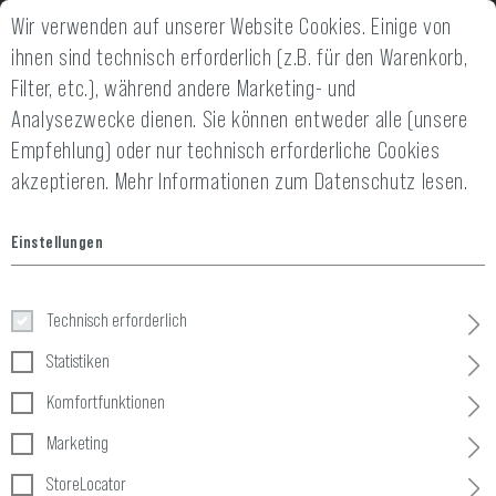
Wir verwenden auf unserer Website Cookies. Einige von
14 TAGE GELD-ZURÜCK-GARANTIE
SCHNELLER VE
ihnen sind technisch erforderlich (z.B. für den Warenkorb,
Filter, etc.), während andere Marketing- und
Analysezwecke dienen. Sie können entweder alle (unsere
Empfehlung) oder nur technisch erforderliche Cookies
akzeptieren.
Mehr Informationen zum Datenschutz lesen.
Einstellungen
Bekleidung
Technisch erforderlich
Statistiken
Home
Bekleidung
Komfortfunktionen
Marketing
31 Produkte
StoreLocator