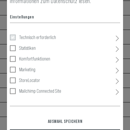
Informationen zum Datenschutz lesen.
-
€ 19,90
Einstellungen
-
€ 9,90
-
€ 15,90
Technisch erforderlich
Statistiken
-
€ 19,90
Komfortfunktionen
-
-
Marketing
-
€ 19,90
StoreLocator
Mailchimp Connected Site
-
€ 8,90
-
€ 39,90
AUSWAHL SPEICHERN
-
€ 8,90