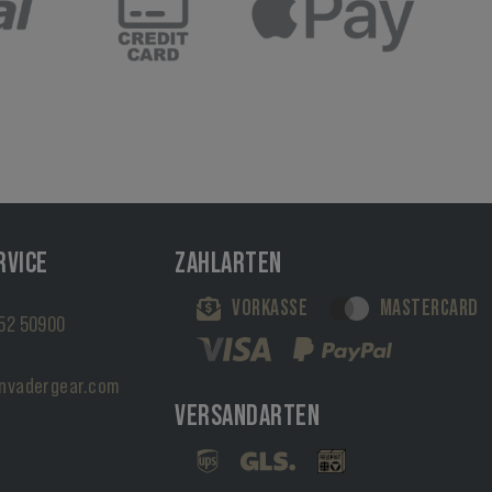
RVICE
ZAHLARTEN
VORKASSE
MASTERCARD
52 50900
nvadergear.com
VERSANDARTEN