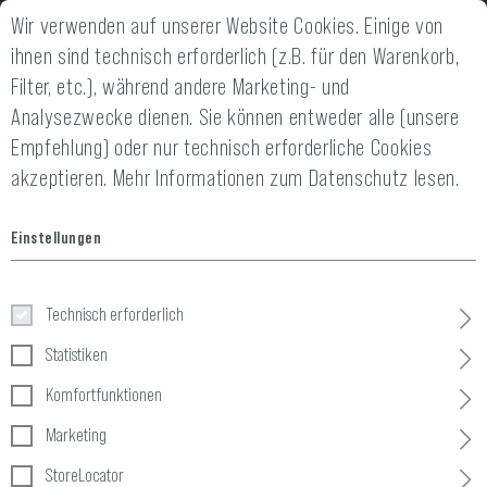
Wir verwenden auf unserer Website Cookies. Einige von
2 JAHRE GEWÄHRLEISTUNG
14 TAGE GELD-
ihnen sind technisch erforderlich (z.B. für den Warenkorb,
Filter, etc.), während andere Marketing- und
Analysezwecke dienen. Sie können entweder alle (unsere
Empfehlung) oder nur technisch erforderliche Cookies
akzeptieren.
Mehr Informationen zum Datenschutz lesen.
Einstellungen
Gürtel
Technisch erforderlich
Home
Taktische Ausrüstung
»
Gürtel
Statistiken
Komfortfunktionen
3 Produkte
Marketing
FILTER
StoreLocator