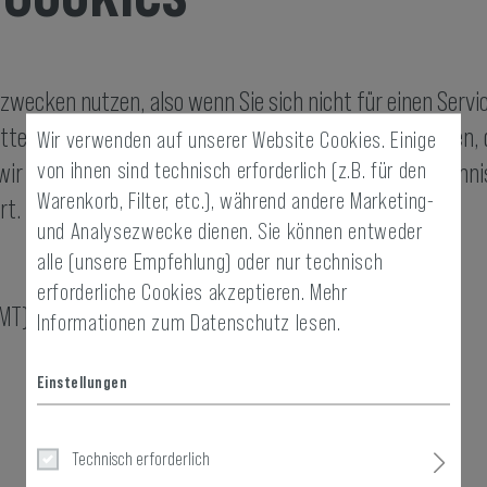
zwecken nutzen, also wenn Sie sich nicht für einen Servic
teln, erfassen wir nur die (personen-)bezogenen Daten, d
Wir verwenden auf unserer Website Cookies. Einige
von ihnen sind technisch erforderlich (z.B. für den
r die nachfolgend angeführten Daten, die für uns technis
Warenkorb, Filter, etc.), während andere Marketing-
t. 6 Abs. 1 S. 1 lit. f DSGVO zu gewährleisten:
und Analysezwecke dienen. Sie können entweder
alle (unsere Empfehlung) oder nur technisch
erforderliche Cookies akzeptieren.
Mehr
GMT)
Informationen zum Datenschutz lesen.
Einstellungen
Technisch erforderlich