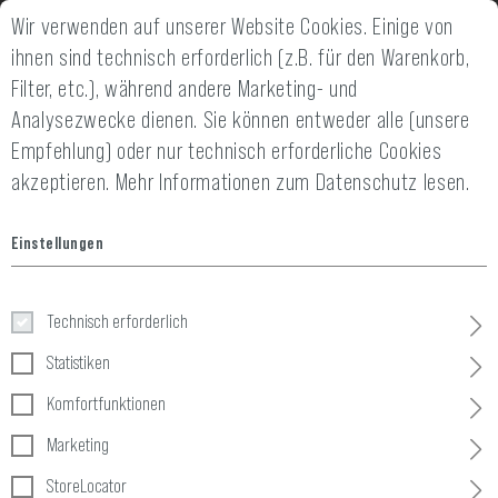
Wir verwenden auf unserer Website Cookies. Einige von
2 JAHRE GEWÄHRLEISTUNG
14 TAGE GELD-
ihnen sind technisch erforderlich (z.B. für den Warenkorb,
Filter, etc.), während andere Marketing- und
Analysezwecke dienen. Sie können entweder alle (unsere
Empfehlung) oder nur technisch erforderliche Cookies
akzeptieren.
Mehr Informationen zum Datenschutz lesen.
Einstellungen
Battle Belt
Technisch erforderlich
Home
Taktische Ausrüstung
»
Gürtel
»
Battle Belt
Statistiken
Komfortfunktionen
2 Produkte
Marketing
FILTER
StoreLocator