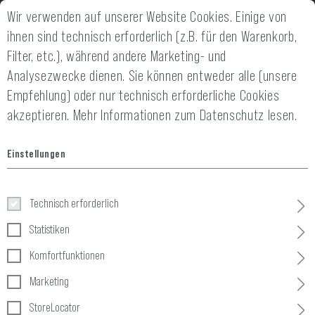
Wir verwenden auf unserer Website Cookies. Einige von
2 JAHRE GEWÄHRLEISTUNG
14 TAGE GELD-
ihnen sind technisch erforderlich (z.B. für den Warenkorb,
Filter, etc.), während andere Marketing- und
Analysezwecke dienen. Sie können entweder alle (unsere
Empfehlung) oder nur technisch erforderliche Cookies
akzeptieren.
Mehr Informationen zum Datenschutz lesen.
Home
Invader Gear
»
Downloads & Media
Einstellungen
Download
&
Pressebereich
Technisch erforderlich
Statistiken
Komfortfunktionen
Zeigen Sie Ihre Zugehörigkeit und Affinität zu
Invader Gear
als
B2B oder Enkdunde und bleiben Sie mit unseren
Marketing
Medienpaketen, einschließlich frei verwendbarer Fotos und
Videos für Ihre Website, Content-Marketing-Kampagne oder als
StoreLocator