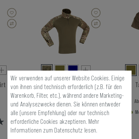
Wir verwenden auf unserer Website Cookies. Einige
irt
Combat Shirt
T
von ihnen sind technisch erforderlich (z.B. für den
Warenkorb, Filter, etc.), während andere Marketing-
Ab € 37,90
Ab
und Analysezwecke dienen. Sie können entweder
Lagernd
Me
alle (unsere Empfehlung) oder nur technisch
erforderliche Cookies akzeptieren.
Mehr
Informationen zum Datenschutz lesen.