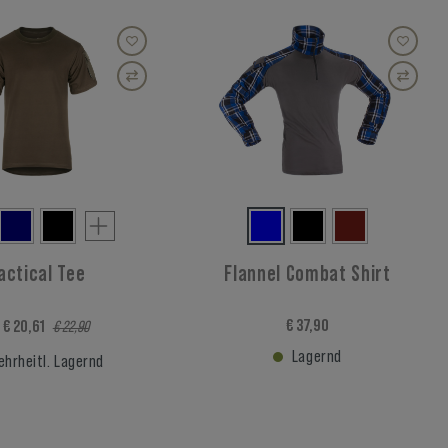
actical Tee
Flannel Combat Shirt
€ 37,90
 € 20,61
€ 22,90
Lagernd
hrheitl. Lagernd