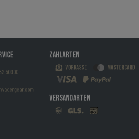
RVICE
ZAHLARTEN
VORKASSE
MASTERCARD
52 50900
nvadergear.com
VERSANDARTEN