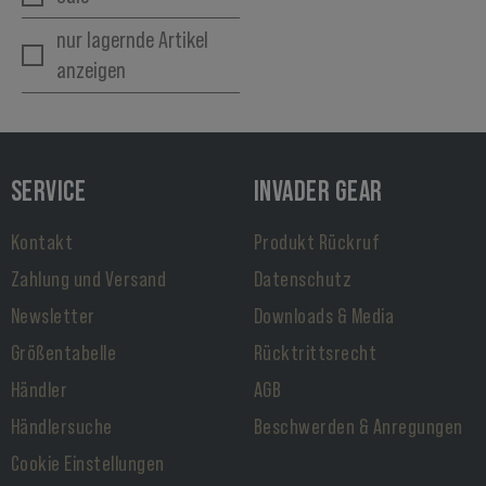
nur lagernde Artikel
anzeigen
SERVICE
INVADER GEAR
Kontakt
Produkt Rückruf
Zahlung und Versand
Datenschutz
Newsletter
Downloads & Media
Größentabelle
Rücktrittsrecht
Händler
AGB
Händlersuche
Beschwerden & Anregungen
Cookie Einstellungen