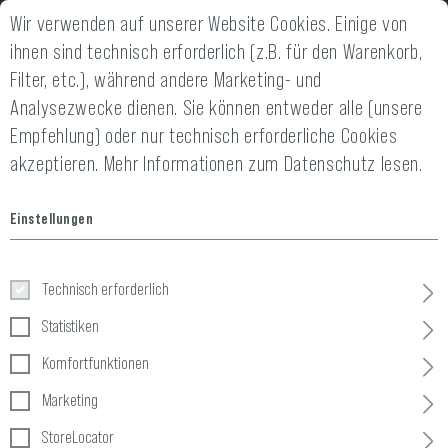
Wir verwenden auf unserer Website Cookies. Einige von
2 JAHRE GEWÄHRLEISTUNG
14 TAGE GELD-
ihnen sind technisch erforderlich (z.B. für den Warenkorb,
Filter, etc.), während andere Marketing- und
Analysezwecke dienen. Sie können entweder alle (unsere
Empfehlung) oder nur technisch erforderliche Cookies
akzeptieren.
Mehr Informationen zum Datenschutz lesen.
SERVICE
Einstellungen
Entdecken Sie unser umfangreiches Serviceangebot, das Ihnen
ein bequemes, problemloses und angenehmes Einkaufserlebnis
Technisch erforderlich
bieten soll.
Statistiken
Komfortfunktionen
Marketing
StoreLocator