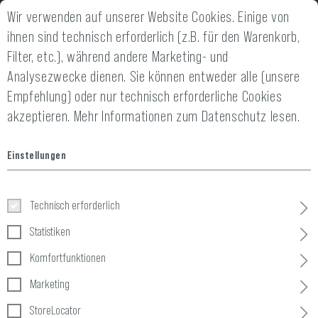
Wir verwenden auf unserer Website Cookies. Einige von
14 TAGE GELD-ZURÜCK-GARANTIE
SCHNELLER VE
ihnen sind technisch erforderlich (z.B. für den Warenkorb,
Filter, etc.), während andere Marketing- und
Analysezwecke dienen. Sie können entweder alle (unsere
Empfehlung) oder nur technisch erforderliche Cookies
akzeptieren.
Mehr Informationen zum Datenschutz lesen.
Einstellungen
Taktische Ausrüstun
Technisch erforderlich
Statistiken
Home
Taktische Ausrüstung
Komfortfunktionen
Marketing
53 Produkte
StoreLocator