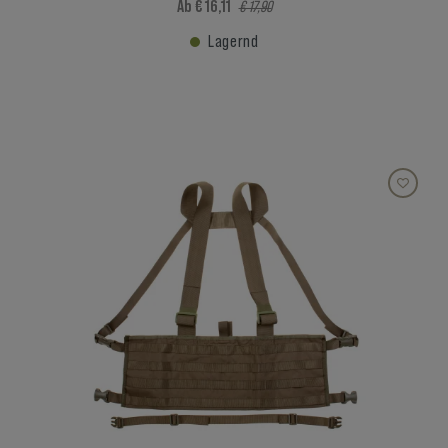
Ab € 16,11
€ 17,90
Lagernd