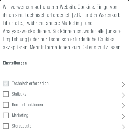
Wir verwenden auf unserer Website Cookies. Einige von
2 JAHRE GEWÄHRLEISTUNG
14 TAGE GELD-
ihnen sind technisch erforderlich (z.B. für den Warenkorb,
Filter, etc.), während andere Marketing- und
Analysezwecke dienen. Sie können entweder alle (unsere
Empfehlung) oder nur technisch erforderliche Cookies
akzeptieren.
Mehr Informationen zum Datenschutz lesen.
Einstellungen
Plattformen
Technisch erforderlich
Home
Taktische Ausrüstung
»
Oberschenkelsysteme
»
Plattf
Statistiken
Komfortfunktionen
1 Produkte
Marketing
FILTER
StoreLocator