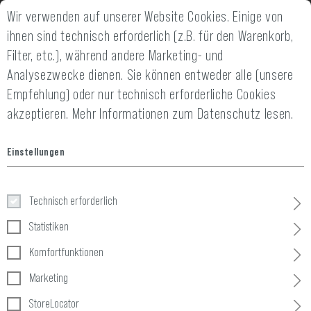
Wir verwenden auf unserer Website Cookies. Einige von
14 TAGE GELD-ZURÜCK-GARANTIE
SCHNELLER VE
ihnen sind technisch erforderlich (z.B. für den Warenkorb,
Filter, etc.), während andere Marketing- und
Analysezwecke dienen. Sie können entweder alle (unsere
Empfehlung) oder nur technisch erforderliche Cookies
akzeptieren.
Mehr Informationen zum Datenschutz lesen.
Home
Taktische Ausrüstung
»
Pouches
»
Magazin
»
5.56 Doubl
Einstellungen
5.56 Double Direct Action Mag
Pouch
Technisch erforderlich
Statistiken
Komfortfunktionen
Marketing
StoreLocator