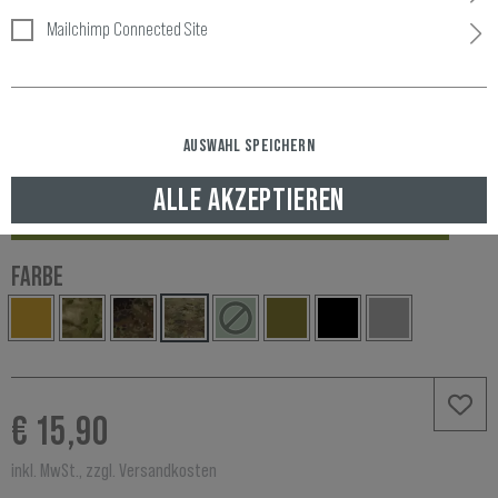
Mailchimp Connected Site
AUSWAHL SPEICHERN
Artikelnummer:
10152875100
Verfügbarkeit:
ALLE AKZEPTIEREN
LAGERND, GELIEFERT NACH DEUTSCHLAND IN 2-3 WERKTAGEN
FARBE
€ 15,90
inkl. MwSt., zzgl. Versandkosten