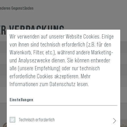
 anderen Gegenständen
ER VERPACKUNG
Wir verwenden auf unserer Website Cookies. Einige
von ihnen sind technisch erforderlich (z.B. für den
Länge verpackt:
Warenkorb, Filter, etc.), während andere Marketing-
Breite verpackt:
und Analysezwecke dienen. Sie können entweder
alle (unsere Empfehlung) oder nur technisch
Höhe verpackt:
erforderliche Cookies akzeptieren.
Mehr
Gewicht verpackt:
Informationen zum Datenschutz lesen.
Einstellungen
Technisch erforderlich
Keine Bewertungen gefunden. Gehen Sie voran und teilen