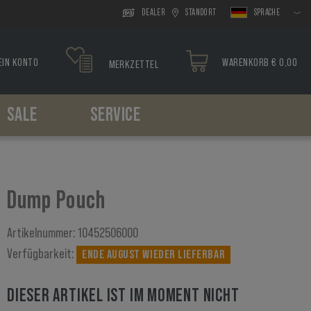
DEALER
STANDORT
SPRACHE
EIN KONTO
WARENKORB € 0,00
MERKZETTEL
SALE
SERVICE
Kopfbedeckung
Oberschenkelsysteme
Paracord
Holster
Werkzeuge
Boonies
Plattformen
Armbänder
Gürtelholster
Caps
Holster
Oberschenkelholster
Dump Pouch
Sturmhauben
Scarfs
Artikelnummer:
10452506000
Verfügbarkeit:
ENDE AUGUST WIEDER LIEFERBAR
DIESER ARTIKEL IST IM MOMENT NICHT