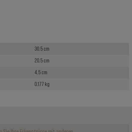
30.5 cm
20.5 cm
4.5 cm
0.177 kg
 Sie Ihre Erkenntnisse mit anderen.