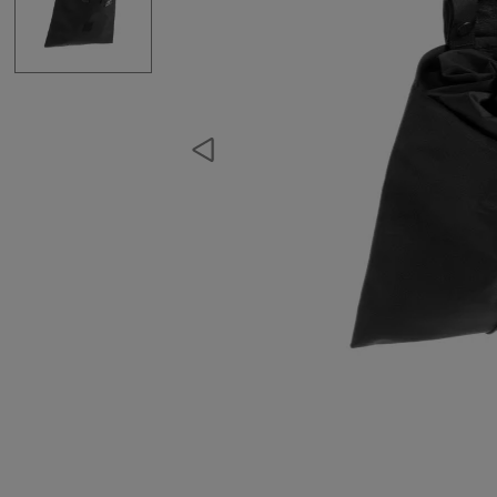
Rucksäcke
Trinkrucksäcke