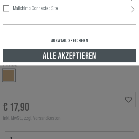
Mailchimp Connected Site
Artikelnummer:
10803632800
Verfügbarkeit:
AUSWAHL SPEICHERN
LAGERND, GELIEFERT NACH DEUTSCHLAND IN 2-3 WERKTAGEN
ALLE AKZEPTIEREN
FARBE
€ 17,90
inkl. MwSt., zzgl. Versandkosten