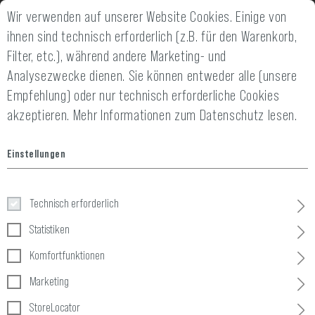
Wir verwenden auf unserer Website Cookies. Einige von
2 JAHRE GEWÄHRLEISTUNG
14 TAGE GELD-
ihnen sind technisch erforderlich (z.B. für den Warenkorb,
Filter, etc.), während andere Marketing- und
Analysezwecke dienen. Sie können entweder alle (unsere
Empfehlung) oder nur technisch erforderliche Cookies
akzeptieren.
Mehr Informationen zum Datenschutz lesen.
Home
Equipment
»
Airsoft Masken
»
Masken
»
Lightweight Hal
Einstellungen
Lightweight Half Face Mask
Technisch erforderlich
Statistiken
Komfortfunktionen
Marketing
StoreLocator