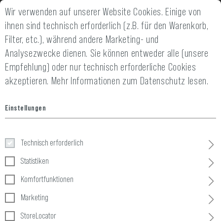
Wir verwenden auf unserer Website Cookies. Einige von
2 JAHRE GEWÄHRLEISTUNG
14 TAGE GELD-
ihnen sind technisch erforderlich (z.B. für den Warenkorb,
Filter, etc.), während andere Marketing- und
Analysezwecke dienen. Sie können entweder alle (unsere
Empfehlung) oder nur technisch erforderliche Cookies
akzeptieren.
Mehr Informationen zum Datenschutz lesen.
Home
Equipment
»
Paracord
»
Paracord Type II 425 100m
Einstellungen
Paracord Type II 425 100m
Technisch erforderlich
Statistiken
Komfortfunktionen
Marketing
StoreLocator