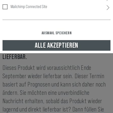
Mailchimp Connected Site
Artikelnummer:
10967822000
Verfügbarkeit:
AUSWAHL SPEICHERN
ENDE SEPTEMBER WIEDER LIEFERBAR
ALLE AKZEPTIEREN
DIESER ARTIKEL IST IM MOMENT NICHT
LIEFERBAR.
Dieses Produkt wird voraussichtlich Ende
September wieder lieferbar sein. Dieser Termin
basiert auf Prognosen und kann sich daher noch
ändern. Sie möchten eine unverbindliche
Nachricht erhalten, sobald das Produkt wieder
lagernd und direkt lieferbar ist? Dann füllen Sie