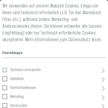
Wir verwenden auf unserer Website Cookies. Einige von
2 JAHRE GEWÄHRLEISTUNG
14 TAGE GELD-
ihnen sind technisch erforderlich (z.B. für den Warenkorb,
Filter, etc.), während andere Marketing- und
Analysezwecke dienen. Sie können entweder alle (unsere
Empfehlung) oder nur technisch erforderliche Cookies
akzeptieren.
Mehr Informationen zum Datenschutz lesen.
Home
Taktische Ausrüstung
»
Pouches
»
Magazin
»
Single 40
Einstellungen
Single 40mm Grenade Pouch
Technisch erforderlich
Statistiken
Komfortfunktionen
Marketing
StoreLocator