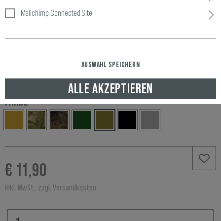
Mailchimp Connected Site
Artikelnummer:
10162220200
Verfügbarkeit:
AUSWAHL SPEICHERN
LAGERND, GELIEFERT NACH DEUTSCHLAND IN 2-3 WERKTAGEN
ALLE AKZEPTIEREN
FARBE
€ 11,90
inkl. MwSt., zzgl. Versandkosten